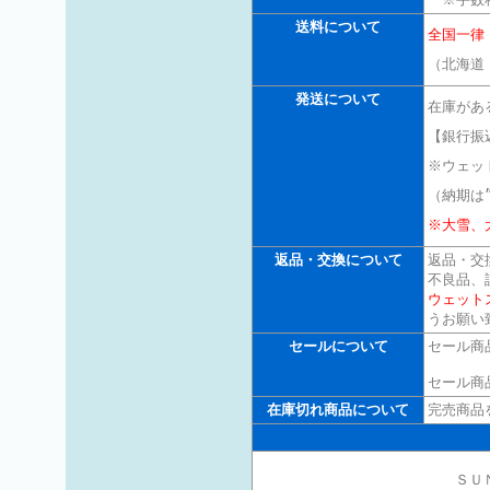
送料について
全国一律
（北海道
発送について
在庫があ
【銀行振
※ウェッ
（納期は
※大雪、
返品・交換について
返品・交
不良品、
ウェット
うお願い
セールについて
セール商
セール商
在庫切れ商品について
完売商品
ＳＵ