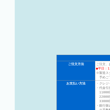
ご注文方法
ご注文、
●平日：1
※製造ス
予めご
お支払い方法
・クレジ
・代金引
11000
22000
3300
・銀行振
※手数料