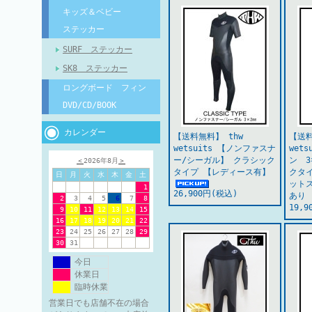
キッズ＆ベビー
ステッカー
SURF ステッカー
SK8 ステッカー
ロングボード フィン
DVD/CD/BOOK
カレンダー
【送料無料】 thw
【送料
wetsuits 【ノンファスナ
wet
ー/シーガル】 クラシック
ン 3
＜
2026年8月
＞
タイプ 【レディース有】
クタ
日
月
火
水
木
金
土
ット
1
26,900円(税込)
あり
2
3
4
5
6
7
8
19,
9
10
11
12
13
14
15
16
17
18
19
20
21
22
23
24
25
26
27
28
29
30
31
今日
休業日
臨時休業
営業日でも店舗不在の場合