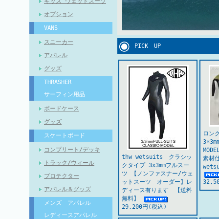
キッズ ウェットスーツ
オプション
VANS
スニーカー
PICK UP
アパレル
グッズ
THRASHER
サーフィン用品
ボードケース
グッズ
ロン
スケートボード
3×3
コンプリート/デッキ
MOD
thw wetsuits クラシッ
素材仕
トラック/ウィール
クタイプ 3x3mmフルスー
wet
ツ 【ノンファスナー/ウェ
プロテクター
ットスーツ オーダー】レ
32,
アパレル＆グッズ
ディース有ります 【送料
無料】
メンズ アパレル
29,200円(税込)
レディースアパレル