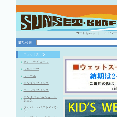
カートをみる
｜
マイペー
商品検索
ウェットスーツ
セミドライスーツ
フルスーツ
シーガル
ロングスプリング
ハーフスプリング
ロングジョン&ショート
ジョン
タッパー・ベスト＆パン
ツ