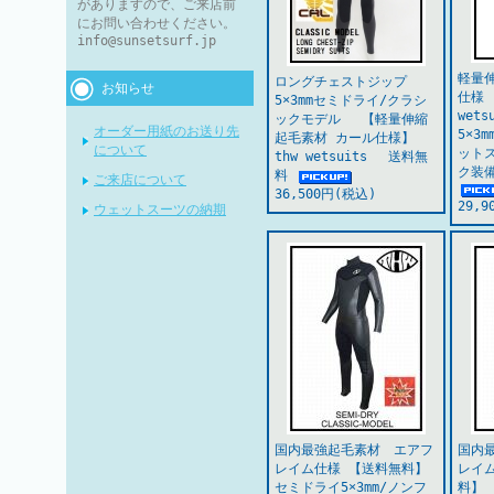
がありますので、ご来店前
にお問い合わせください。
info@sunsetsurf.jp
軽量
ロングチェストジップ
お知らせ
仕様 
5×3mmセミドライ/クラシ
wet
ックモデル 【軽量伸縮
オーダー用紙のお送り先
5×3
起毛素材 カール仕様】
について
ット
thw wetsuits 送料無
ク装
料
ご来店について
36,500円(税込)
29,
ウェットスーツの納期
国内最強起毛素材 エアフ
国内
レイム仕様 【送料無料】
レイ
セミドライ5×3mm/ノンフ
料】 