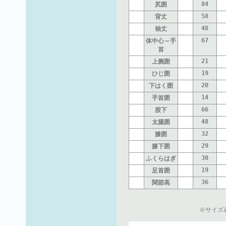
84
尻囲
58
背丈
48
袖丈
67
体中心～手
首
21
上腕囲
19
ひじ囲
20
下はく囲
14
手首囲
66
股下
48
太腿囲
32
膝囲
29
膝下囲
30
ふくらはぎ
19
足首囲
36
関節高
※サイズ