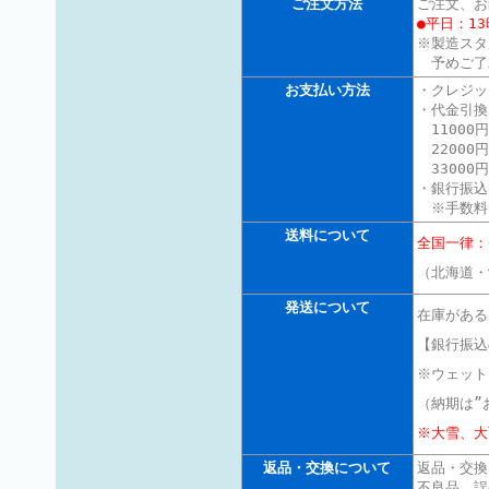
ご注文方法
ご注文、お
●平日：13
※製造スタ
予めご了
お支払い方法
・クレジッ
・代金引換
11000円
22000円
33000
・銀行振込
※手数料
送料について
全国一律
（北海道・
発送について
在庫がある
【銀行振込
※ウェット
（納期は”
※大雪、大
返品・交換について
返品・交換
不良品、誤