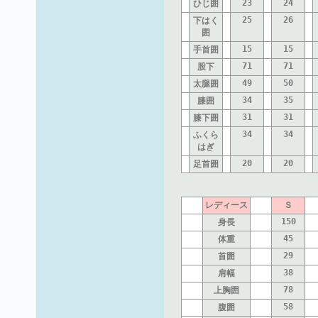
23
24
ひじ囲
25
26
下はく
囲
15
15
手首囲
71
71
股下
49
50
太腿囲
34
35
膝囲
31
31
膝下囲
34
34
ふくら
はぎ
20
20
足首囲
レディース
Ｓ
150
身長
45
体重
29
首囲
38
肩幅
78
上胸囲
58
腹囲