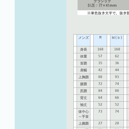
M
メンズ
Ｍ(ｂ)
168
168
身長
57
62
体重
35
36
首囲
42
44
肩幅
88
93
上胸囲
72
74
腹囲
84
88
尻囲
64
66
背丈
52
52
袖丈
73
74
体中心
～手首
27
28
上腕囲