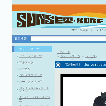
カートをみる
｜
マイペ
商品検索
ウェットスーツ
TOPページ
セミドライスーツ
>
ウェットスーツ
>
シーガル
フルスーツ
【送料無料】 thw wets
シーガル
ロングスプリング
ハーフスプリング
ロングジョン&ショート
ジョン
タッパー・ベスト＆パン
ツ