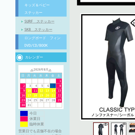
キッズ＆ベビー
ステッカー
SURF ステッカー
SK8 ステッカー
ロングボード フィン
DVD/CD/BOOK
カレンダー
＜
2026年8月
＞
日
月
火
水
木
金
土
1
2
3
4
5
6
7
8
9
10
11
12
13
14
15
16
17
18
19
20
21
22
23
24
25
26
27
28
29
30
31
今日
休業日
臨時休業
営業日でも店舗不在の場合