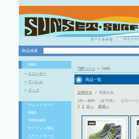
カートをみる
｜
マイペー
商品検索
VANS
TOPページ
> VANS
スニーカー
商品一覧
アパレル
グッズ
説明付き
/ 写真のみ
1件～40件 （全77件） 1/2ページ
ウェットスーツ
1
2
次へ
最後へ
VANS
THRASHER
サーフィン用品
スケートボード