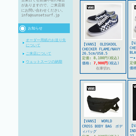
営業日でも店舗不在の場合
がありますので、ご来店前
にお問い合わせください。
info@sunsetsurf.jp
お知らせ
オーダー用紙のお送り先
【V
【VANS】 OLDSKOOL
について
CHE
CHECKER FLAME/NAVY
BL
ご来店について
26.5cm/US8.5
ー★
定価: 8,100円(税込)
ウェットスーツの納期
定価
価格:
7,900円
(税込)
価
在庫切れ
【VANS】 WORLD
【
CROSS BODY BAG ボデ
IN
ィバッグ