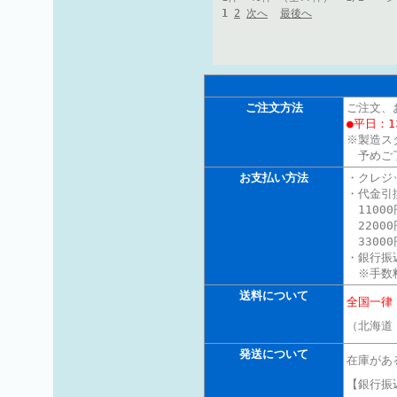
1
2
次へ
最後へ
ご注文方法
ご注文、
●平日：1
※製造ス
予めご
お支払い方法
・クレジ
・代金引
11000
22000
3300
・銀行振
※手数料
送料について
全国一律
（北海道
発送について
在庫があ
【銀行振