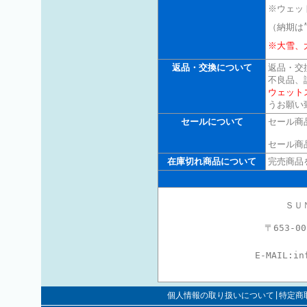
※ウェッ
（納期は
※大雪、
返品・交換について
返品・交
不良品、
ウェット
うお願い
セールについて
セール商
セール商
在庫切れ商品について
完売商品
ＳＵ
〒653-
E-MAIL:
in
個人情報の取り扱いについて|特定商