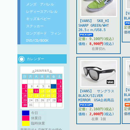
メンズ アパレル
レディースアパレル
【
BL
キッズ＆ベビー
【VANS】 SK8_HI
SHARP GREEN/WHT
ステッカー
定価
26.5ｃｍ/US8.5
価
ロングボード フィン
定価: 9,100円(税込)
DVD/CD/BOOK
価格:
8,900円
(税込)
在庫切れ
カレンダー
＜
2026年8月
＞
日
月
火
水
木
金
土
1
2
3
4
5
6
7
8
【
【VANS】 サングラス
9
10
11
12
13
14
15
BL
BLACK/SILVER
16
17
18
19
20
21
22
画
MIRROR USA企画商品
23
24
25
26
27
28
29
30
31
定価
定価: 2,160円(税込)
今日
価
価格:
2,000円
(税込)
休業日
在庫 1個
臨時休業