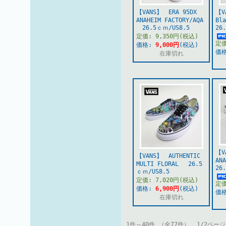
【VANS】 ERA 95DX
【V
ANAHEIM FACTORY/AQA
Bl
26.5ｃｍ/US8.5
26
定価: 9,350円(税込)
定価
価格:
9,000円
(税込)
価
在庫切れ
【V
【VANS】 AUTHENTIC
AN
MULTI FLORAL 26.5
26
ｃｍ/US8.5
定価: 7,020円(税込)
定価
価格:
6,900円
(税込)
価
在庫切れ
1件～40件 （全77件） 1/2ページ