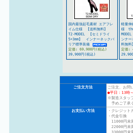
国内最強起毛素材 エアフレ
軽量伸
イム仕様 【送料無料】
様 thw
T2-MODEL 【セミドライ
MOD
5×3mm】 インナーネックバ
ンナ
リア標準装備
料無
定価: 69,900円(税込)
定価: 
39,900円(税込)
29,9
ご注文方法
ご注文、お問
●平日：13時～
※製造スタッ
予めご了承く
お支払い方法
・クレジット
・代金引換 
11000円未
22000円未
33000円未