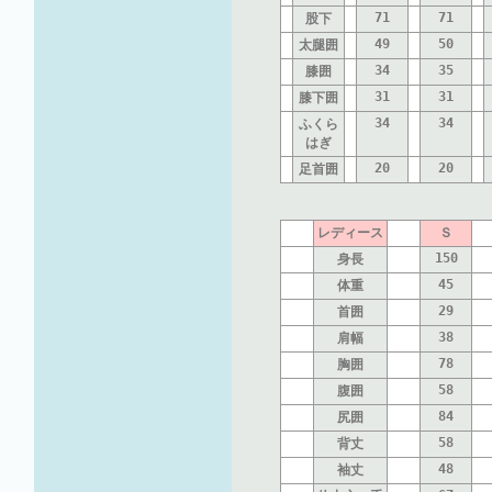
71
71
股下
49
50
太腿囲
34
35
膝囲
31
31
膝下囲
34
34
ふくら
はぎ
20
20
足首囲
レディース
Ｓ
150
身長
45
体重
29
首囲
38
肩幅
78
胸囲
58
腹囲
84
尻囲
58
背丈
48
袖丈