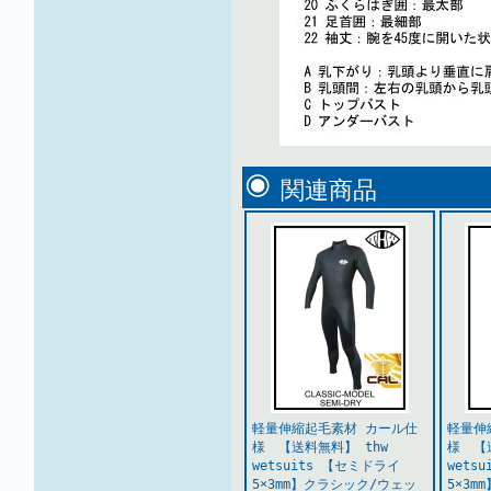
関連商品
軽量伸縮起毛素材 カール仕
軽量伸
様 【送料無料】 thw
様 【
wetsuits 【セミドライ
wets
5×3mm】クラシック/ウェッ
5×3m