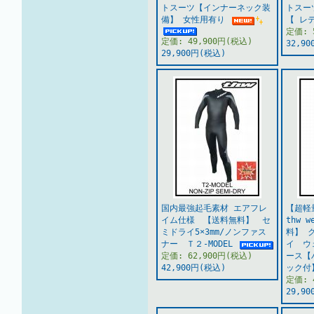
トスーツ【インナーネック装
トスー
備】 女性用有り
【 レ
定価: 
定価: 49,900円(税込)
32,9
29,900円(税込)
国内最強起毛素材 エアフレ
【超軽
イム仕様 【送料無料】 セ
thw 
ミドライ5×3mm/ノンファス
料】 
ナー Ｔ２-MODEL
イ ウ
定価: 62,900円(税込)
ース【
42,900円(税込)
ック
定価: 
29,9