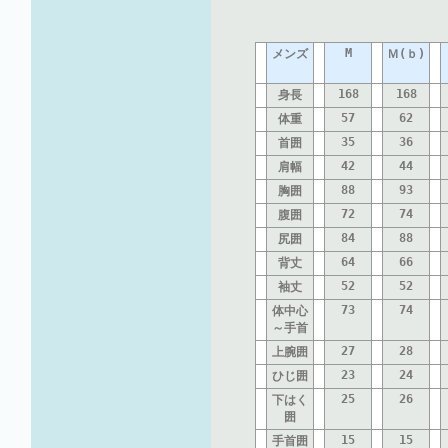
M
メンズ
Ｍ(ｂ)
168
168
身長
57
62
体重
35
36
首囲
42
44
肩幅
88
93
胸囲
72
74
腹囲
84
88
尻囲
64
66
背丈
52
52
袖丈
73
74
体中心
～手首
27
28
上腕囲
23
24
ひじ囲
25
26
下はく
囲
15
15
手首囲