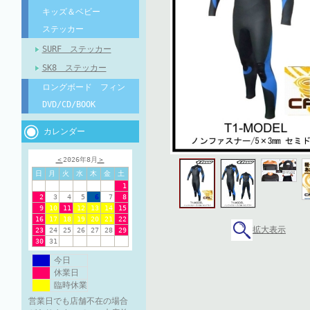
キッズ＆ベビー
ステッカー
SURF ステッカー
SK8 ステッカー
ロングボード フィン
DVD/CD/BOOK
カレンダー
＜
2026年8月
＞
日
月
火
水
木
金
土
1
2
3
4
5
6
7
8
9
10
11
12
13
14
15
16
17
18
19
20
21
22
拡大表示
23
24
25
26
27
28
29
30
31
今日
休業日
臨時休業
営業日でも店舗不在の場合