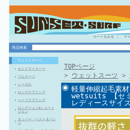
カートをみる
｜
マ
商品検索
ウェットスーツ
TOPページ
セミドライスーツ
>
ウェットスーツ
>
フルスーツ
シーガル
軽量伸縮起毛素材
ロングスプリング
wetsuits 
ハーフスプリング
レディースサイ
ロングジョン&ショート
ジョン
タッパー・ベスト＆パン
ツ