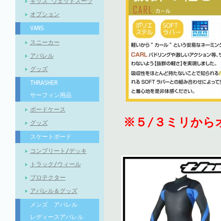
キッズ ウェットスーツ
オプション
VANS
スニーカー
アパレル
グッズ
THRASHER
サーフィン用品
ボードケース
※５/３ミリか
グッズ
スケートボード
コンプリート/デッキ
トラック/ウィール
プロテクター
アパレル＆グッズ
メンズ アパレル
レディースアパレル