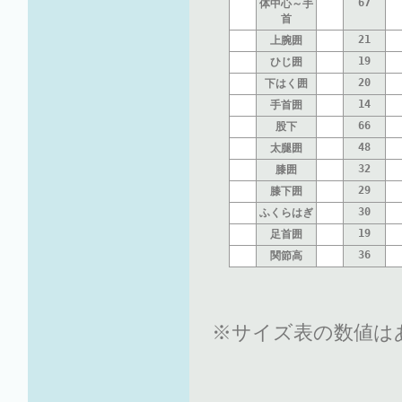
67
体中心～手
首
21
上腕囲
19
ひじ囲
20
下はく囲
14
手首囲
66
股下
48
太腿囲
32
膝囲
29
膝下囲
30
ふくらはぎ
19
足首囲
36
関節高
※サイズ表の数値は