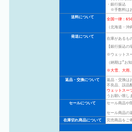
・銀行振込
※手数料はお
送料について
全国一律：6
（北海道・沖
発送について
在庫があるも
【銀行振込の
※ウェットス
（納期は”お
※大雪、大雨
返品・交換について
返品・交換は
不良品、誤品
ウェットスー
うお願い致し
セールについて
セール商品や
セール商品の
在庫切れ商品について
完売商品をご