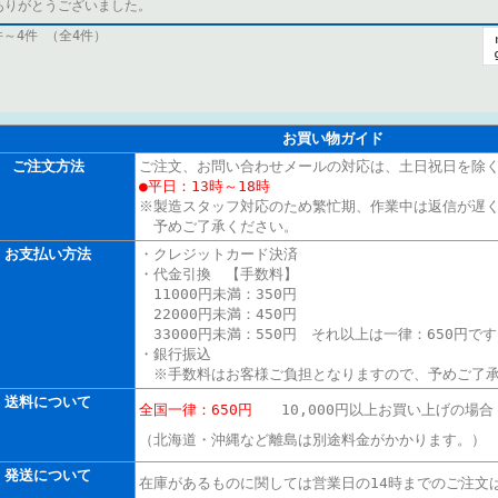
ありがとうございました。
件～4件 （全4件）
お買い物ガイド
ご注文方法
ご注文、お問い合わせメールの対応は、土日祝日を除
●平日：13時～18時
※製造スタッフ対応のため繁忙期、作業中は返信が遅
予めご了承ください。
お支払い方法
・クレジットカード決済
・代金引換 【手数料】
11000円未満：350円
22000円未満：450円
33000円未満：550円 それ以上は一律：650円で
・銀行振込
※手数料はお客様ご負担となりますので、予めご了
送料について
全国一律：650円
10,000円以上
お買い上げの場合
（北海道・沖縄など離島は別途料金がかかります。）
発送について
在庫があるものに関しては営業日の14時までのご注文