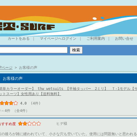
カートをみる
｜
マイページへログイン
｜
ご利用案内
｜
お問い合せ
OPページ
> お客様の声
お客様の声
簡単カラーオーダー】 thw wetsuits 【半袖タッパー 2ミリ】 Ｔ-1モデル
ットスーツ】女性用あり【送料無料】
4.0
(4件)
件～4件 （全4件）
ヒデ様
おすすめ度
首の後ろが雑に縫われていて、小さな穴も空いていた。使用には問題無いと思われる