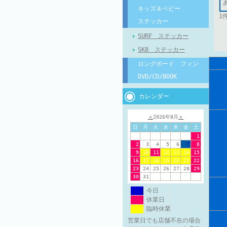
キッズ＆ベビー
1
ステッカー
SURF ステッカー
SK8 ステッカー
ロングボード フィン
DVD/CD/BOOK
カレンダー
＜
2026年8月
＞
日
月
火
水
木
金
土
1
2
3
4
5
6
7
8
9
10
11
12
13
14
15
16
17
18
19
20
21
22
23
24
25
26
27
28
29
30
31
今日
休業日
臨時休業
営業日でも店舗不在の場合