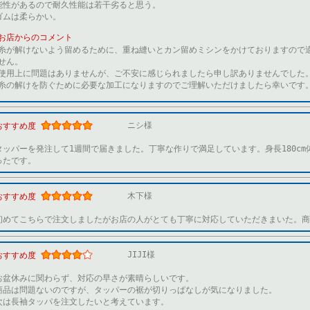
能性があるので耐久性能は若干劣ると思う。
ゴムは柔らかい。
お店からのコメント
糸が解けないよう留めるために、重ね縫いとカン留めミシンをかけておりますので
せん。
使用上に問題はありませんが、ご不安に感じられましたら申し訳ありませんでした
糸の解けを防ぐために必要な加工になりますのでご理解いただけましたら幸いです
ニシ様
おすすめ度
タッパーを発注して1週間で届きました。丁寧な作りで満足しています。身長180cm
ったです。
木下様
おすすめ度
初めてこちらで注文しましたがお店の人がとても丁寧に対応していただきまいた。商
JIJI様
おすすめ度
お盆休みに関わらず、対応の早さが素晴らしいです。
商品は問題ないのですが、タッパーの裾が切りっぱなしが気になりました。
次は長袖タッパを注文したいと考えています。