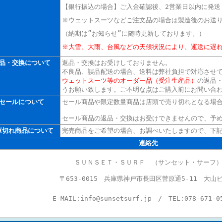
【銀行振込の場合】
ご入金確認後、2営業日以内に発送
※ウェットスーツなどご注文品の場合は製造後のお送
（納期は”お知らせ”に随時更新しております。）
※大雪、大雨、台風などの天候状況により、運送に遅
品・交換について
返品・交換はお受けしておりません。
不良品、誤品配送の場合、送料は弊社負担で対応させ
ウェットスーツ等のオーダー品（受注生産品）
の返品
うお願い致します。ご不明な点はご購入前にお問い合
セールについて
セール商品や限定数量商品は店頭で売り切れとなる場
セール商品の返品・交換はお受けできませんので、予
庫切れ商品について
完売商品をご希望の場合、お調べいたしますので、下
連絡先
ＳＵＮＳＥＴ・ＳＵＲＦ （サンセット・サーフ
〒653-0015 兵庫県神戸市長田区菅原通5-11 大山ビ
E-MAIL:
info@sunsetsurf.jp /
TEL:078-671-0