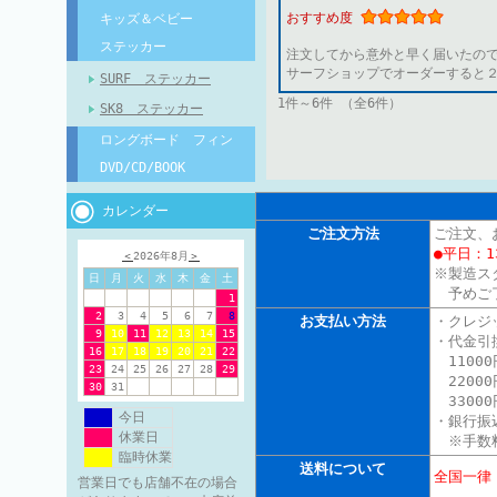
おすすめ度
キッズ＆ベビー
ステッカー
注文してから意外と早く届いたの
サーフショップでオーダーすると
SURF ステッカー
1件～6件 （全6件）
SK8 ステッカー
ロングボード フィン
DVD/CD/BOOK
カレンダー
ご注文方法
ご注文、
●平日：1
＜
2026年8月
＞
※製造ス
日
月
火
水
木
金
土
予めご
1
2
3
4
5
6
7
8
お支払い方法
・クレジ
9
10
11
12
13
14
15
・代金引
16
17
18
19
20
21
22
11000
23
24
25
26
27
28
29
22000
30
31
3300
今日
・銀行振
休業日
※手数料
臨時休業
送料について
全国一律
営業日でも店舗不在の場合