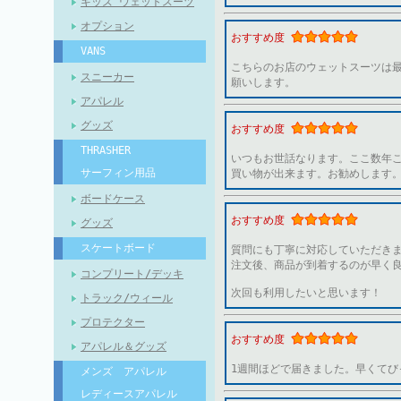
キッズ ウェットスーツ
オプション
おすすめ度
VANS
こちらのお店のウェットスーツは
スニーカー
願いします。
アパレル
グッズ
おすすめ度
THRASHER
いつもお世話なります。ここ数年
サーフィン用品
買い物が出来ます。お勧めします
ボードケース
おすすめ度
グッズ
スケートボード
質問にも丁寧に対応していただき
注文後、商品が到着するのが早く
コンプリート/デッキ
次回も利用したいと思います！
トラック/ウィール
プロテクター
おすすめ度
アパレル＆グッズ
1週間ほどで届きました。早くてび
メンズ アパレル
レディースアパレル