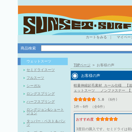
カートをみる
｜
マイペー
商品検索
ウェットスーツ
TOPページ
> お客様の声
セミドライスーツ
お客様の声
フルスーツ
軽量伸縮起毛素材 カール仕様 【送料無
シーガル
ェットスーツ ノンファスナー 【
ロングスプリング
5.0
(6件)
ハーフスプリング
1件～6件 （全6件）
ロングジョン&ショート
ジョン
おすすめ度
タッパー・ベスト＆パン
ツ
3度目の購入です。セミドライは