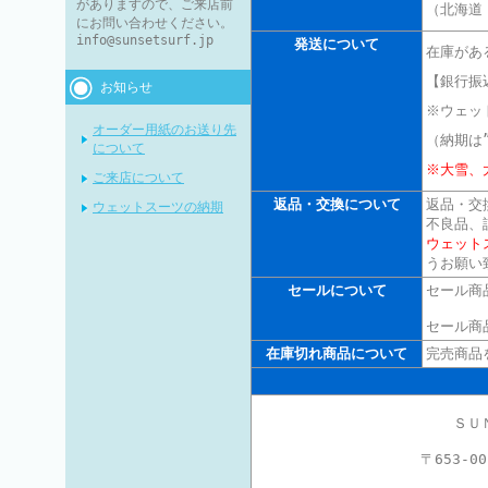
がありますので、ご来店前
（北海道
にお問い合わせください。
info@sunsetsurf.jp
発送について
在庫があ
【銀行振
お知らせ
※ウェッ
オーダー用紙のお送り先
（納期は
について
※大雪、
ご来店について
返品・交換について
返品・交
ウェットスーツの納期
不良品、
ウェット
うお願い
セールについて
セール商
セール商
在庫切れ商品について
完売商品
ＳＵ
〒653-