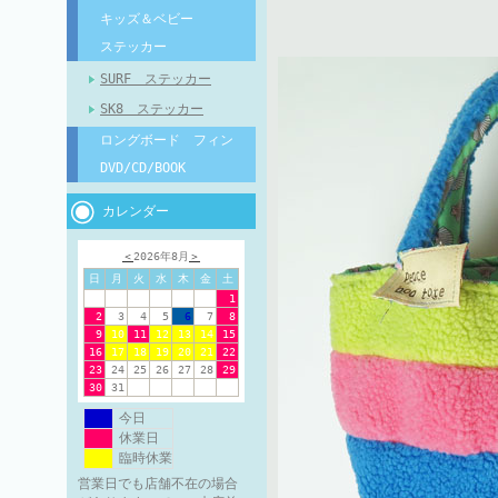
キッズ＆ベビー
ステッカー
SURF ステッカー
SK8 ステッカー
ロングボード フィン
DVD/CD/BOOK
カレンダー
＜
2026年8月
＞
日
月
火
水
木
金
土
1
2
3
4
5
6
7
8
9
10
11
12
13
14
15
16
17
18
19
20
21
22
23
24
25
26
27
28
29
30
31
今日
休業日
臨時休業
営業日でも店舗不在の場合