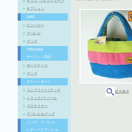
キッズ ウェットスーツ
オプション
VANS
スニーカー
アパレル
グッズ
THRASHER
サーフィン用品
ボードケース
グッズ
スケートボード
コンプリート/デッキ
拡大表示
トラック/ウィール
プロテクター
アパレル＆グッズ
メンズ アパレル
レディースアパレル