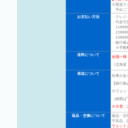
※製造ス
予めご
お支払い方法
・クレジ
・代金引
11000
22000
3300
・銀行振
※手数料
送料について
全国一律
（北海道
発送について
在庫があ
【銀行振
※ウェッ
（納期は
※大雪、
返品・交換について
返品・交
不良品、
ウェット