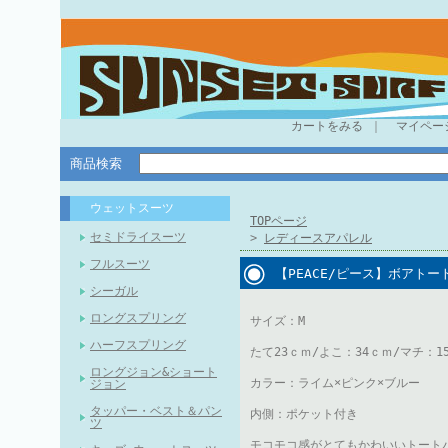
カートをみる
｜
マイペー
商品検索
ウェットスーツ
TOPページ
セミドライスーツ
>
レディースアパレル
フルスーツ
【PEACE/ピース】ボアトー
シーガル
ロングスプリング
サイズ：M
ハーフスプリング
たて23ｃｍ/よこ：34ｃｍ/マチ：1
ロングジョン&ショート
カラー：ライム×ピンク×ブルー
ジョン
タッパー・ベスト＆パン
内側：ポケット付き
ツ
モコモコ感がとてもかわいいトート